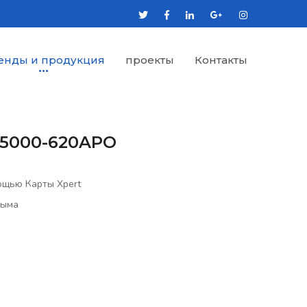
енды и продукция
проекты
Контакты
55000-620APO
ощью Карты Xpert
Дыма